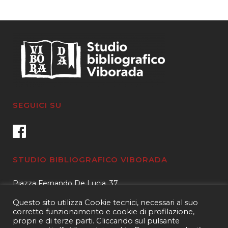
SEGUICI SU
STUDIO BIBLIOGRAFICO VIBORADA
Piazza Fernando De Lucia, 37
00139 – Roma
Questo sito utilizza Cookie tecnici, necessari al suo
Tel.
3400596959 – 3404632889
corretto funzionamento e cookie di profilazione,
propri e di terze parti. Cliccando sul pulsante
email.
info@viborada.it