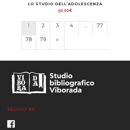
LO STUDIO DELL’ADOLESCENZA
50,00
€
1
2
3
4
…
77
78
79
»
SEGUICI SU