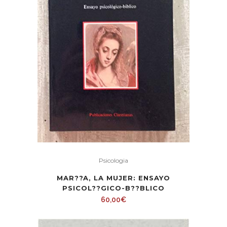
Psicologia
MAR??A, LA MUJER: ENSAYO
PSICOL??GICO-B??BLICO
60,00
€