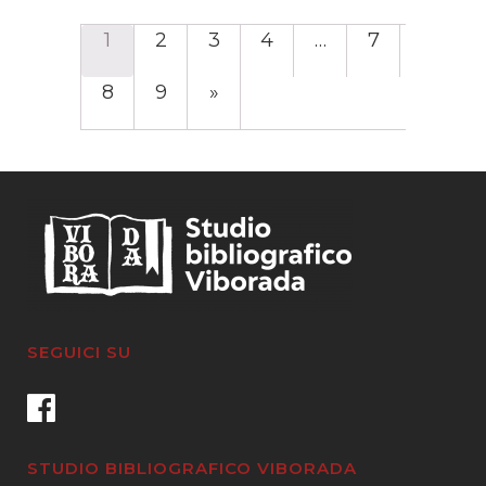
1
2
3
4
…
7
8
9
»
SEGUICI SU
STUDIO BIBLIOGRAFICO VIBORADA