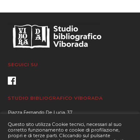
SEGUICI SU
STUDIO BIBLIOGRAFICO VIBORADA
Piazza Fernando De Lucia, 37
00139 – Roma
Questo sito utilizza Cookie tecnici, necessari al suo
Tel.
3400596959 – 3404632889
corretto funzionamento e cookie di profilazione,
propri e di terze parti. Cliccando sul pulsante
email.
info@viborada.it