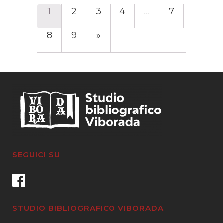
1
2
3
4
…
7
8
9
»
SEGUICI SU
STUDIO BIBLIOGRAFICO VIBORADA