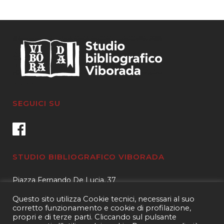
caro
SEGUICI SU
STUDIO BIBLIOGRAFICO VIBORADA
Piazza Fernando De Lucia, 37
00139 – Roma
Questo sito utilizza Cookie tecnici, necessari al suo
Tel.
3400596959 – 3404632889
corretto funzionamento e cookie di profilazione,
propri e di terze parti. Cliccando sul pulsante
email.
info@viborada.it