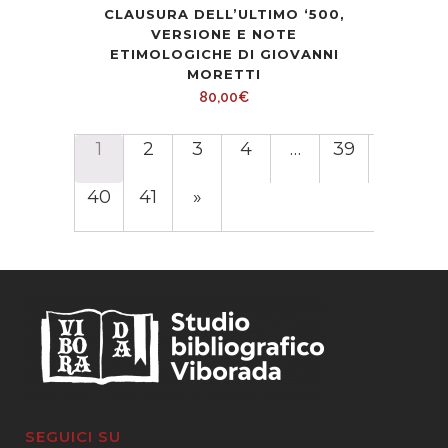
CLAUSURA DELL’ULTIMO ‘500,
VERSIONE E NOTE
ETIMOLOGICHE DI GIOVANNI
MORETTI
80,00
€
1
2
3
4
…
39
40
41
»
SEGUICI SU