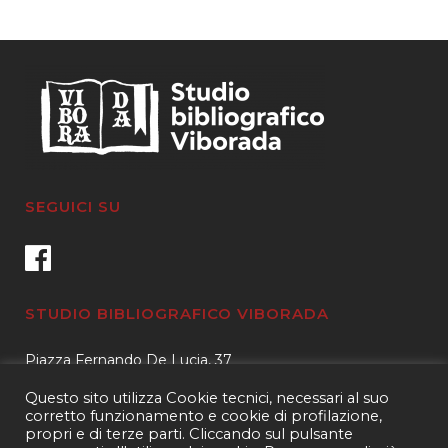
SEGUICI SU
STUDIO BIBLIOGRAFICO VIBORADA
Piazza Fernando De Lucia, 37
00139 – Roma
Questo sito utilizza Cookie tecnici, necessari al suo
Tel.
3400596959 – 3404632889
corretto funzionamento e cookie di profilazione,
propri e di terze parti. Cliccando sul pulsante
email.
info@viborada.it