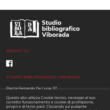
SEGUICI SU
STUDIO BIBLIOGRAFICO VIBORADA
Piazza Fernando De Lucia, 37
00139 – Roma
Questo sito utilizza Cookie tecnici, necessari al suo
Tel.
3400596959 – 3404632889
corretto funzionamento e cookie di profilazione,
propri e di terze parti. Cliccando sul pulsante
email.
info@viborada.it