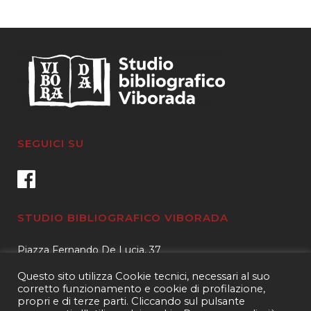
SEGUICI SU
STUDIO BIBLIOGRAFICO VIBORADA
Piazza Fernando De Lucia, 37
00139 – Roma
Questo sito utilizza Cookie tecnici, necessari al suo
Tel.
3400596959 – 3404632889
corretto funzionamento e cookie di profilazione,
propri e di terze parti. Cliccando sul pulsante
email.
info@viborada.it