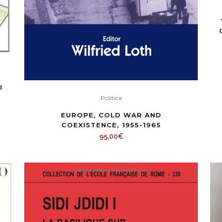
I
E
Politica
EUROPE, COLD WAR AND
COEXISTENCE, 1955-1965
95,00
€