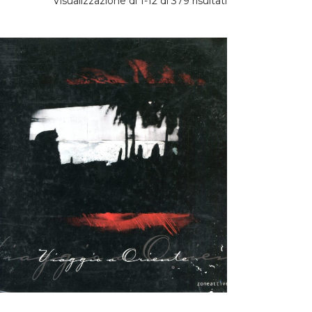
Prezzo:
Visualizzazione di 1-12 di 379 risultati
dal
più
caro