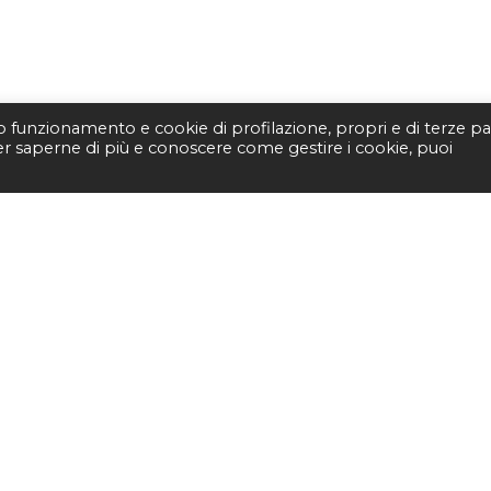
to funzionamento e cookie di profilazione, propri e di terze par
Per saperne di più e conoscere come gestire i cookie, puoi
STUDIO BIBLIOGRAFI
Piazza Fernando De Lucia, 
00139 – Roma
Tel.
3400596959 – 3404632
email.
info@viborada.it