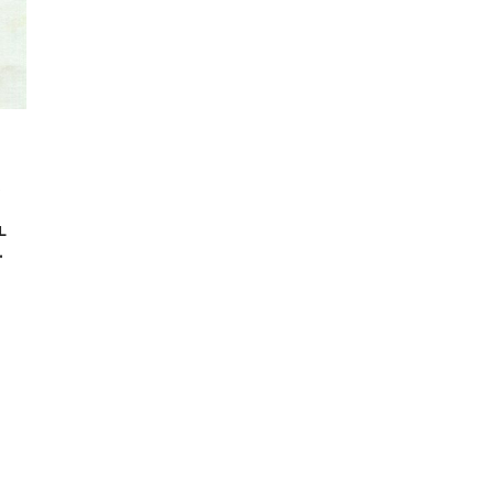
.
L
.