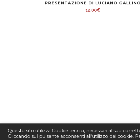
PRESENTAZIONE DI LUCIANO GALLIN
12,00
€
Questo sito utilizza Cookie tecnici, necessari al suo corret
Cliccando sul pulsante acconsenti all'utilizzo dei cookie. 