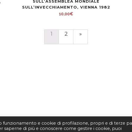
SULL’ASSEMBLEA MONDIALE
O
SULL’INVECCHIAMENTO, VIENNA 1982
10,00
€
1
2
»
to funzionamento e cookie di profilazione, propri e di terze par
Per saperne di più e conoscere come gestire i cookie, puoi