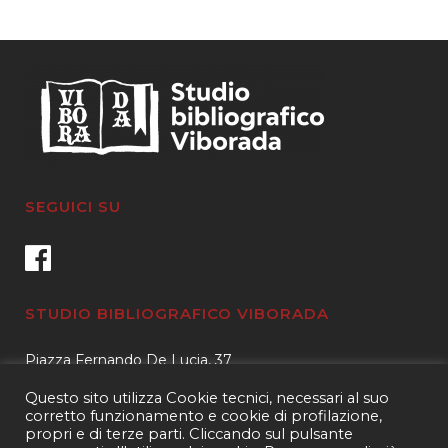
SEGUICI SU
STUDIO BIBLIOGRAFICO VIBORADA
Piazza Fernando De Lucia, 37
00139 – Roma
Questo sito utilizza Cookie tecnici, necessari al suo
Tel.
3400596959 – 3404632889
corretto funzionamento e cookie di profilazione,
propri e di terze parti. Cliccando sul pulsante
email.
info@viborada.it