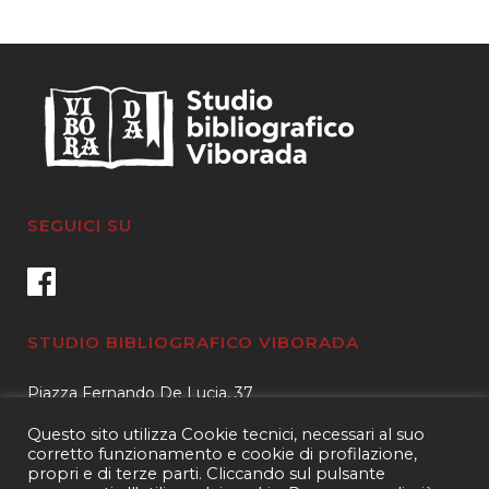
SEGUICI SU
STUDIO BIBLIOGRAFICO VIBORADA
Piazza Fernando De Lucia, 37
00139 – Roma
Questo sito utilizza Cookie tecnici, necessari al suo
Tel.
3400596959 – 3404632889
corretto funzionamento e cookie di profilazione,
propri e di terze parti. Cliccando sul pulsante
email.
info@viborada.it