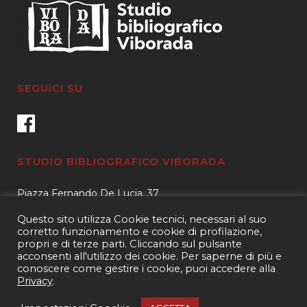
SEGUICI SU
STUDIO BIBLIOGRAFICO VIBORADA
Piazza Fernando De Lucia, 37
00139 – Roma
Questo sito utilizza Cookie tecnici, necessari al suo
Tel.
3400596959 – 3404632889
corretto funzionamento e cookie di profilazione,
propri e di terze parti. Cliccando sul pulsante
email.
info@viborada.it
acconsenti all'utilizzo dei cookie. Per saperne di più e
conoscere come gestire i cookie, puoi accedere alla
Privacy
.
Copyright 2021
Studio bibliografico Viborada
| P.IVA 15963971005|
Web