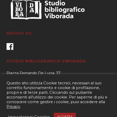
SEGUICI SU
STUDIO BIBLIOGRAFICO VIBORADA
Piazza Fernando De Lucia, 37
00139 – Roma
Questo sito utilizza Cookie tecnici, necessari al suo
Tel.
3400596959 – 3404632889
corretto funzionamento e cookie di profilazione,
propri e di terze parti. Cliccando sul pulsante
email.
info@viborada.it
acconsenti all'utilizzo dei cookie. Per saperne di più e
conoscere come gestire i cookie, puoi accedere alla
Privacy
.
Copyright 2021
Studio bibliografico Viborada
| P.IVA 15963971005|
Web
Impostazioni Coockie
ACCETTA