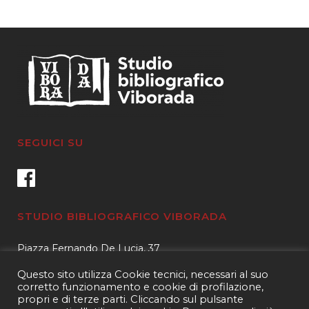
caro
SEGUICI SU
STUDIO BIBLIOGRAFICO VIBORADA
Piazza Fernando De Lucia, 37
00139 – Roma
Questo sito utilizza Cookie tecnici, necessari al suo
Tel.
3400596959 – 3404632889
corretto funzionamento e cookie di profilazione,
propri e di terze parti. Cliccando sul pulsante
email.
info@viborada.it