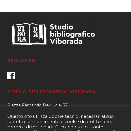
SEGUICI SU
STUDIO BIBLIOGRAFICO VIBORADA
Piazza Fernando De Lucia, 37
00139 – Roma
Questo sito utilizza Cookie tecnici, necessari al suo
Tel.
3400596959 – 3404632889
corretto funzionamento e cookie di profilazione,
propri e di terze parti. Cliccando sul pulsante
email.
info@viborada.it