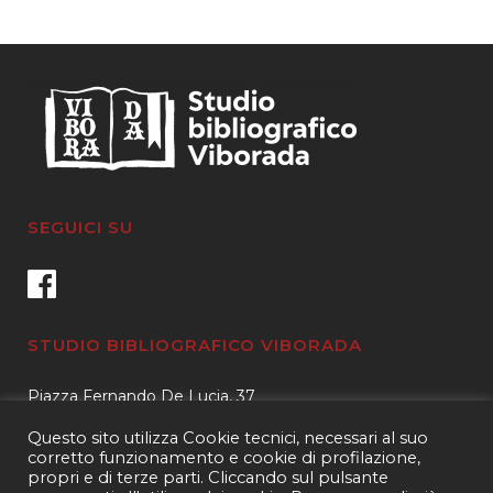
SEGUICI SU
STUDIO BIBLIOGRAFICO VIBORADA
Piazza Fernando De Lucia, 37
00139 – Roma
Questo sito utilizza Cookie tecnici, necessari al suo
Tel.
3400596959 – 3404632889
corretto funzionamento e cookie di profilazione,
propri e di terze parti. Cliccando sul pulsante
email.
info@viborada.it