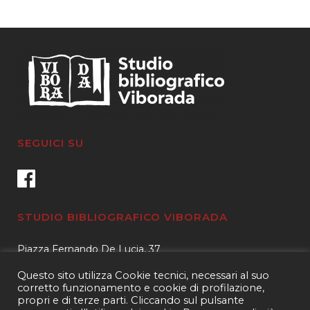
SEGUICI SU
STUDIO BIBLIOGRAFICO VIBORADA
Piazza Fernando De Lucia, 37
00139 – Roma
Questo sito utilizza Cookie tecnici, necessari al suo
Tel.
3400596959 – 3404632889
corretto funzionamento e cookie di profilazione,
propri e di terze parti. Cliccando sul pulsante
email.
info@viborada.it