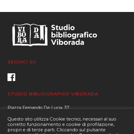
caro
SEGUICI SU
STUDIO BIBLIOGRAFICO VIBORADA
Piazza Fernando De Lucia, 37
00139 – Roma
Questo sito utilizza Cookie tecnici, necessari al suo
Tel.
3400596959 – 3404632889
corretto funzionamento e cookie di profilazione,
propri e di terze parti. Cliccando sul pulsante
email.
info@viborada.it