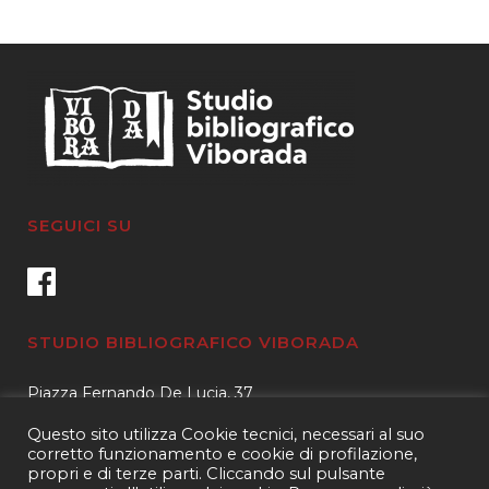
SEGUICI SU
STUDIO BIBLIOGRAFICO VIBORADA
Piazza Fernando De Lucia, 37
00139 – Roma
Questo sito utilizza Cookie tecnici, necessari al suo
Tel.
3400596959 – 3404632889
corretto funzionamento e cookie di profilazione,
propri e di terze parti. Cliccando sul pulsante
email.
info@viborada.it