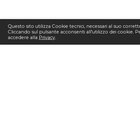
Questo sito utilizza Cookie tecnici, necessari al suo corret
Cliccando sul pulsante acconsenti all'utilizzo dei cookie. 
accedere alla
Privacy
.
SEGUICI SU
Copyright 20