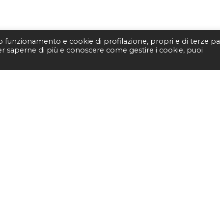
to funzionamento e cookie di profilazione, propri e di terze par
Per saperne di più e conoscere come gestire i cookie, puoi
STUDIO BIBLIOGRAFI
Piazza Fernando De Lucia, 
00139 – Roma
Tel.
3400596959 – 3404632
email.
info@viborada.it
21
Studio bibliografico Viborada
| P.IVA 15963971005|
Web & Com®
|
Pri