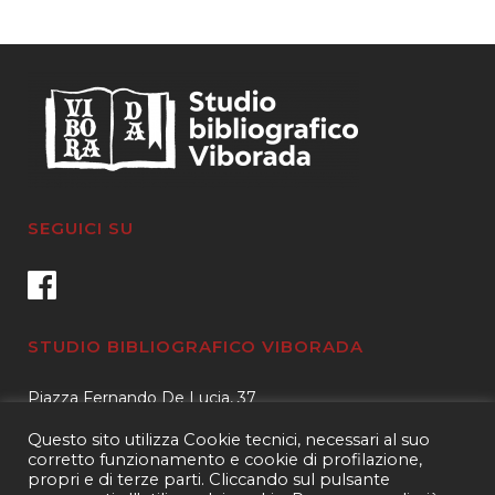
SEGUICI SU
STUDIO BIBLIOGRAFICO VIBORADA
Piazza Fernando De Lucia, 37
00139 – Roma
Questo sito utilizza Cookie tecnici, necessari al suo
Tel.
3400596959 – 3404632889
corretto funzionamento e cookie di profilazione,
propri e di terze parti. Cliccando sul pulsante
email.
info@viborada.it