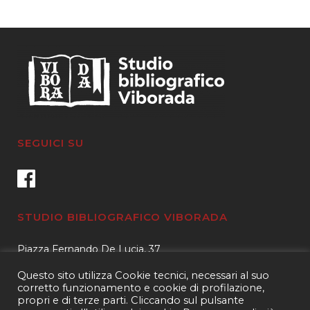
SEGUICI SU
STUDIO BIBLIOGRAFICO VIBORADA
Piazza Fernando De Lucia, 37
00139 – Roma
Questo sito utilizza Cookie tecnici, necessari al suo
Tel.
3400596959 – 3404632889
corretto funzionamento e cookie di profilazione,
propri e di terze parti. Cliccando sul pulsante
email.
info@viborada.it