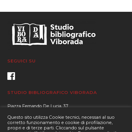
SEGUICI SU
STUDIO BIBLIOGRAFICO VIBORADA
Piazza Fernando De Lucia, 37
00139 – Roma
Questo sito utilizza Cookie tecnici, necessari al suo
Tel.
3400596959 – 3404632889
corretto funzionamento e cookie di profilazione,
propri e di terze parti. Cliccando sul pulsante
email.
info@viborada.it