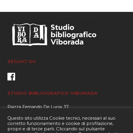
SEGUICI SU
STUDIO BIBLIOGRAFICO VIBORADA
Piazza Fernando De Lucia, 37
00139 – Roma
Questo sito utilizza Cookie tecnici, necessari al suo
Tel.
3400596959 – 3404632889
corretto funzionamento e cookie di profilazione,
propri e di terze parti. Cliccando sul pulsante
email.
info@viborada.it