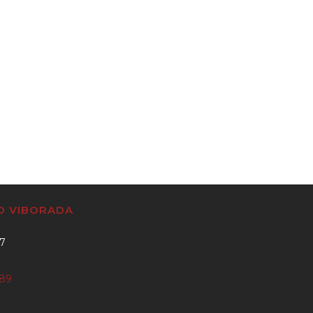
CO VIBORADA
37
889