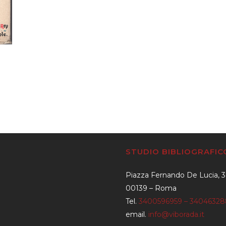
STUDIO BIBLIOGRAFI
Piazza Fernando De Lucia, 
00139 – Roma
Tel.
3400596959 – 3404632
email.
info@viborada.it