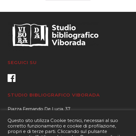
SEGUICI SU
STUDIO BIBLIOGRAFICO VIBORADA
Piazza Fernando De Lucia, 37
00139 – Roma
Questo sito utilizza Cookie tecnici, necessari al suo
Tel.
3400596959 – 3404632889
corretto funzionamento e cookie di profilazione,
propri e di terze parti. Cliccando sul pulsante
email.
info@viborada.it