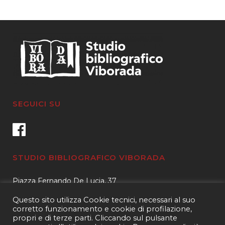
SEGUICI SU
STUDIO BIBLIOGRAFICO VIBORADA
Piazza Fernando De Lucia, 37
00139 – Roma
Questo sito utilizza Cookie tecnici, necessari al suo
Tel.
3400596959 – 3404632889
corretto funzionamento e cookie di profilazione,
propri e di terze parti. Cliccando sul pulsante
email.
info@viborada.it