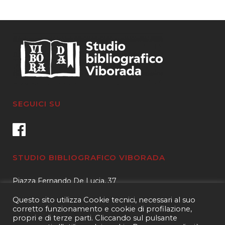
SEGUICI SU
STUDIO BIBLIOGRAFICO VIBORADA
Piazza Fernando De Lucia, 37
00139 – Roma
Questo sito utilizza Cookie tecnici, necessari al suo
Tel.
3400596959 – 3404632889
corretto funzionamento e cookie di profilazione,
propri e di terze parti. Cliccando sul pulsante
email.
info@viborada.it