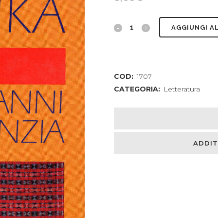
Ake.
AGGIUNGI A
Gli
anni
COD:
1707
dell'infanzia.
CATEGORIA:
Letteratura
Con
una
postfazione
ADDIT
di
Mario
Baudino
quantity