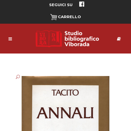
SEGUICI SU
CARRELLO