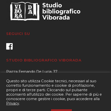
SEGUICI SU
STUDIO BIBLIOGRAFICO VIBORADA
Piazza Fernando De Lucia, 37
00139 – Roma
Questo sito utilizza Cookie tecnici, necessari al suo
Tel.
3400596959 – 3404632889
corretto funzionamento e cookie di profilazione,
propri e di terze parti. Cliccando sul pulsante
email.
info@viborada.it
acconsenti all'utilizzo dei cookie. Per saperne di più e
conoscere come gestire i cookie, puoi accedere alla
Privacy
.