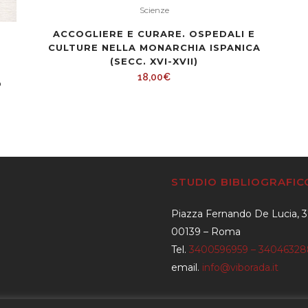
Scienze
ACCOGLIERE E CURARE. OSPEDALI E
CULTURE NELLA MONARCHIA ISPANICA
(SECC. XVI-XVII)
18,00
€
O
STUDIO BIBLIOGRAFI
Piazza Fernando De Lucia, 
00139 – Roma
Tel.
3400596959 – 3404632
email.
info@viborada.it