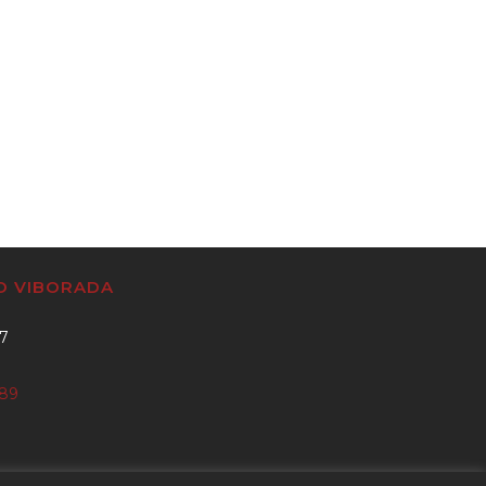
CO VIBORADA
37
889