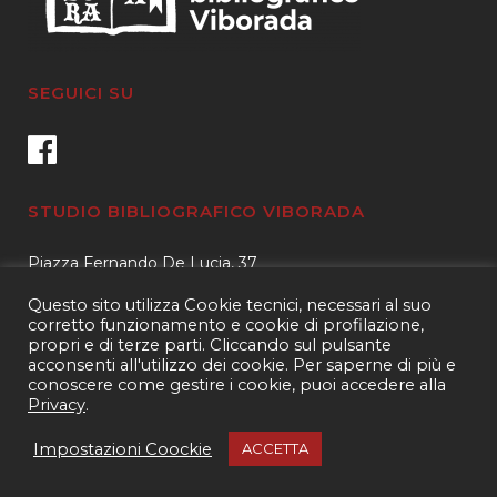
SEGUICI SU
STUDIO BIBLIOGRAFICO VIBORADA
Piazza Fernando De Lucia, 37
00139 – Roma
Questo sito utilizza Cookie tecnici, necessari al suo
Tel.
3400596959 – 3404632889
corretto funzionamento e cookie di profilazione,
propri e di terze parti. Cliccando sul pulsante
email.
info@viborada.it
acconsenti all'utilizzo dei cookie. Per saperne di più e
conoscere come gestire i cookie, puoi accedere alla
Privacy
.
Copyright 2021
Studio bibliografico Viborada
| P.IVA 15963971005|
Web
Impostazioni Coockie
ACCETTA
& Com®
|
Privacy e Cookies