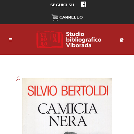
SEGUICI SU
CARRELLO