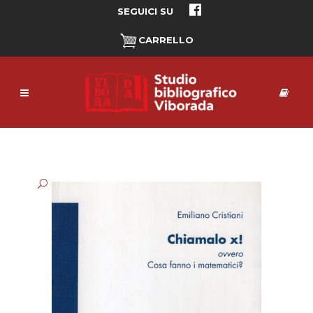
SEGUICI SU
CARRELLO