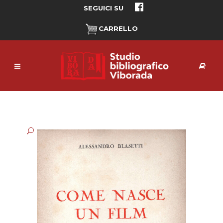
SEGUICI SU
CARRELLO