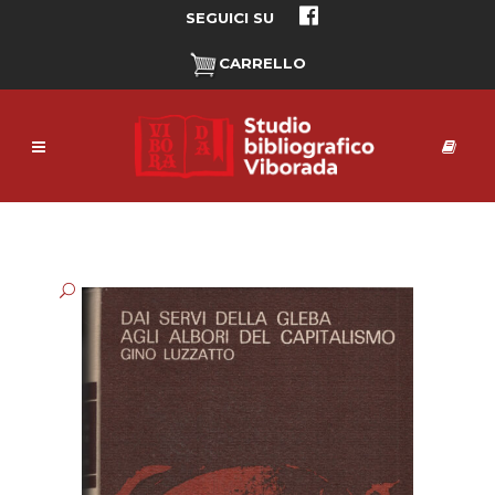
SEGUICI SU
CARRELLO