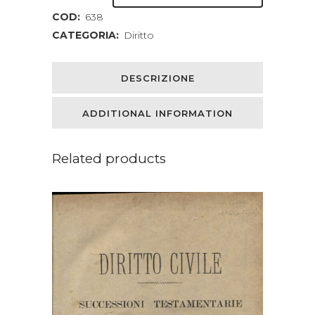
COD:
638
GENTI
CATEGORIA:
Diritto
EUROPEE.
TRADUZIONE
DESCRIZIONE
DALL'ORIGINALE
ADDITIONAL INFORMATION
TEDESCO
DEL
Related products
DOTTORE
GIOVANNI
FONTANA.
quantity