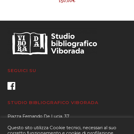
150,00
€
SEGUICI SU
STUDIO BIBLIOGRAFICO VIBORADA
Piazza Fernando De Lucia, 37
00139 – Roma
Questo sito utilizza Cookie tecnici, necessari al suo
Tel.
3400596959 – 3404632889
corretto funzionamento e cookie di profilazione,