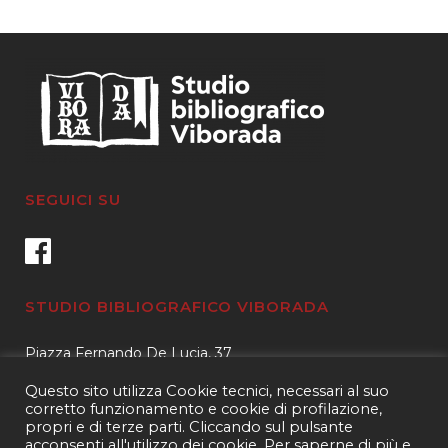
SEGUICI SU
STUDIO BIBLIOGRAFICO VIBORADA
Piazza Fernando De Lucia, 37
00139 – Roma
Questo sito utilizza Cookie tecnici, necessari al suo
Tel.
3400596959 – 3404632889
corretto funzionamento e cookie di profilazione,
propri e di terze parti. Cliccando sul pulsante
email.
info@viborada.it
acconsenti all'utilizzo dei cookie. Per saperne di più e