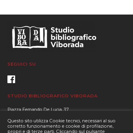
SEGUICI SU
STUDIO BIBLIOGRAFICO VIBORADA
Piazza Fernando De Lucia, 37
00139 – Roma
Questo sito utilizza Cookie tecnici, necessari al suo
Tel.
3400596959 – 3404632889
corretto funzionamento e cookie di profilazione,
propri e di terze parti. Cliccando sul pulsante
email.
info@viborada.it