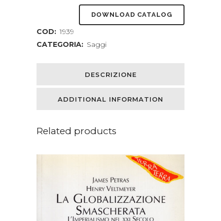
storia
DOWNLOAD CATALOG
di
COD:
1939
un
CATEGORIA:
Saggi
intellettuale
quantity
DESCRIZIONE
ADDITIONAL INFORMATION
Related products