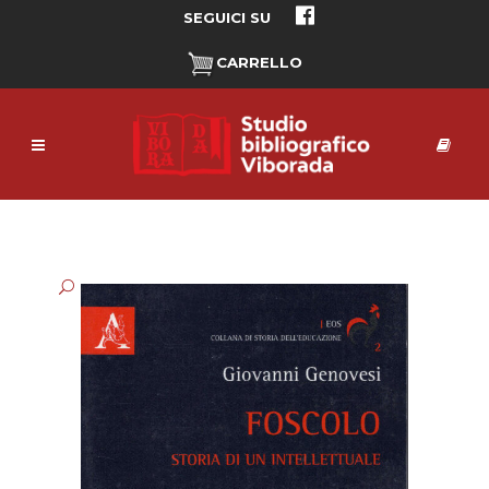
SEGUICI SU
CARRELLO