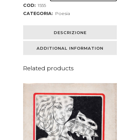
COD:
1555
materia
CATEGORIA:
Poesia
quantity
DESCRIZIONE
ADDITIONAL INFORMATION
Related products