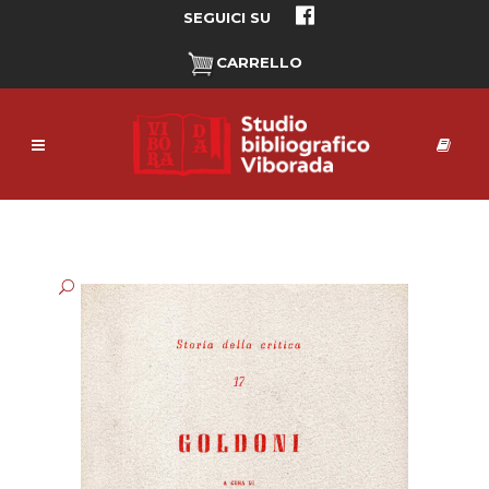
SEGUICI SU
CARRELLO