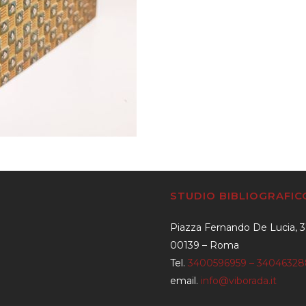
STUDIO BIBLIOGRAFI
Piazza Fernando De Lucia, 
00139 – Roma
Tel.
3400596959 – 3404632
email.
info@viborada.it