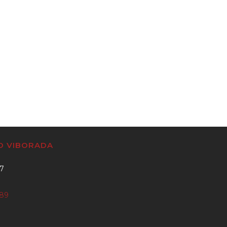
CO VIBORADA
37
889