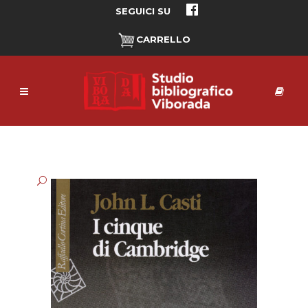
SEGUICI SU
CARRELLO