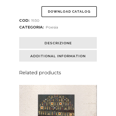
diritti
DOWNLOAD CATALOG
senza
COD:
1930
nome
CATEGORIA:
Poesia
prefazione
di
DESCRIZIONE
Massimo
ADDITIONAL INFORMATION
Grillandi
quantity
Related products